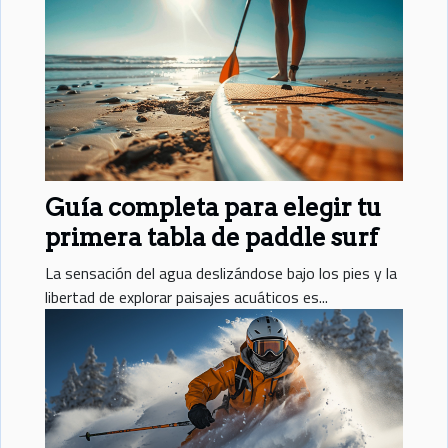
introducción sirve como una invitación para
descubrir los secretos que se cobijan detrás de
estos eventos, la pasión que encienden en los
corazones de los corredores y el sentido de
comunidad que se teje entre los participantes.
Continúe leyendo...
Guía completa para elegir tu
primera tabla de paddle surf
La sensación del agua deslizándose bajo los pies y la
libertad de explorar paisajes acuáticos es...