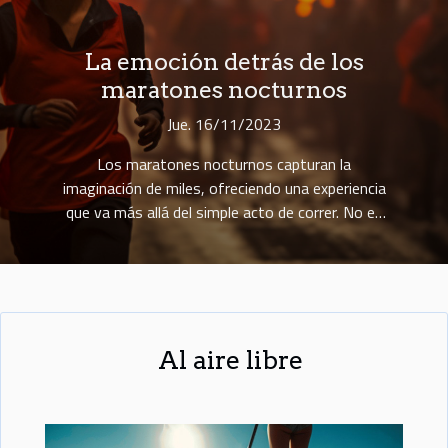
La emoción detrás de los
maratones nocturnos
Jue. 16/11/2023
Los maratones nocturnos capturan la
imaginación de miles, ofreciendo una experiencia
que va más allá del simple acto de correr. No es
simplemente la distancia ni la condición física lo
que atrapa a los participantes, sino la atmósfera
mágica que se crea bajo el manto estrellado de
la noche. La carrera se convierte en un viaje
personal en el que cada zancada lleva consigo
una promesa de superación y camaradería. La
Al aire libre
luna y las luces artificiales iluminan el camino,
creando un juego de sombras y luces que
acompañan al corredor en su aventura. Esta