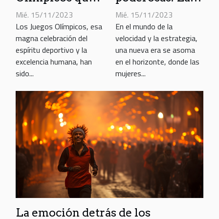
cambiaron la
protagonistas
Mié. 15/11/2023
Mié. 15/11/2023
historia
del próximo
Los Juegos Olímpicos, esa
En el mundo de la
magna celebración del
velocidad y la estrategia,
Gran Premio
espíritu deportivo y la
una nueva era se asoma
excelencia humana, han
en el horizonte, donde las
sido...
mujeres...
La emoción detrás de los