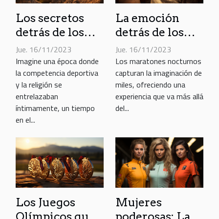
Los secretos
La emoción
detrás de los
detrás de los
Juegos
maratones
Jue. 16/11/2023
Jue. 16/11/2023
Olímpicos
nocturnos
Imagine una época donde
Los maratones nocturnos
la competencia deportiva
capturan la imaginación de
antiguos
y la religión se
miles, ofreciendo una
entrelazaban
experiencia que va más allá
íntimamente, un tiempo
del...
en el...
Los Juegos
Mujeres
Olímpicos que
poderosas: Las